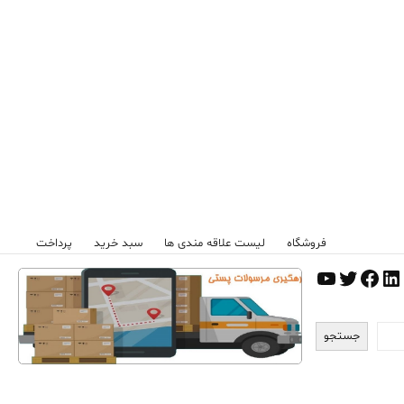
فروشگاه
لیست علاقه مندی ها
سبد خرید
پرداخت
اگرم
نترست
لینکداین
توییتر
فیس‌بوک
یوتیوب
جستجو