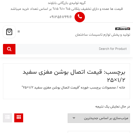
Ski
گروه تولیدی بازرگانی باباوند
t
قیمت ها عمده و دارای تخفیف پلکانی 5% 10% 15% بر اساس تعداد خرید میباشد
conten
09125689916
تولید و پخش لوازم تاسیسات ساختمان
برچسب:
قیمت اتصال بوشن مغزی سفید
1/2×25
خانه
/ محصولات برچسب خورده “قیمت اتصال بوشن مغزی سفید 1/2×25”
در حال نمایش یک نتیجه