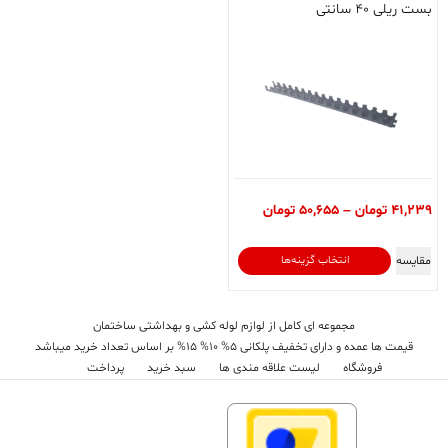
بست ریلی ۴۰ سانتی
محدوده
41,239
تومان
–
50,655
تومان
قیمت:
41,239 تومان
این
مقایسه
انتخاب گزینه‌ها
تا
محصول
50,655 تومان
دارای
انواع
مجموعه ای کامل از لوازم لوله کشی و بهداشتی ساختمان
مختلفی
قیمت ها عمده و دارای تخفیف پلکانی 5% 10% 15% بر اساس تعداد خرید میباشد
می
فروشگاه
لیست علاقه مندی ها
سبد خرید
پرداخت
باشد.
گزینه
ها
ممکن