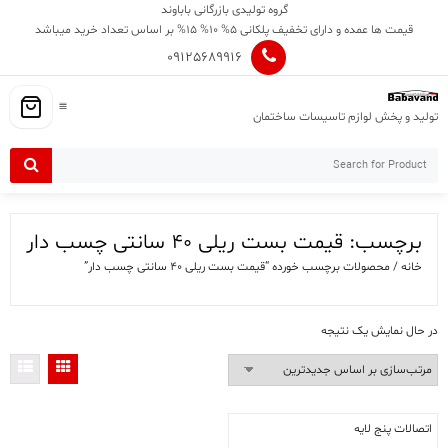
Ski
گروه تولیدی بازرگانی باباوند
t
قیمت ها عمده و دارای تخفیف پلکانی 5% 10% 15% بر اساس تعداد خرید میباشد
conten
09125689916
تولید و پخش لوازم تاسیسات ساختمان
برچسب:
قیمت بست ریلی 40 سانتی چسب دار
خانه
/ محصولات برچسب خورده “قیمت بست ریلی 40 سانتی چسب دار”
در حال نمایش یک نتیجه
اتصالات پنج لایه