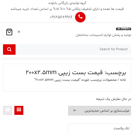
Ski
گروه تولیدی بازرگانی باباوند
t
قیمت ها عمده و دارای تخفیف پلکانی 5% 10% 15% بر اساس تعداد خرید میباشد
conten
09125689916
تولید و پخش لوازم تاسیسات ساختمان
برچسب:
قیمت بست زیپی 200x2.5mm
خانه
/ محصولات برچسب خورده “قیمت بست زیپی 200x2.5mm”
در حال نمایش یک نتیجه
تک پلاست