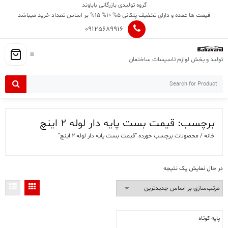
Ski
گروه تولیدی بازرگانی باباوند
t
قیمت ها عمده و دارای تخفیف پلکانی 5% 10% 15% بر اساس تعداد خرید میباشد
conten
09125689916
تولید و پخش لوازم تاسیسات ساختمان
برچسب:
قیمت بست پایه دار لوله 2 اینچ
خانه
/ محصولات برچسب خورده “قیمت بست پایه دار لوله 2 اینچ”
در حال نمایش یک نتیجه
پایه کوتاه