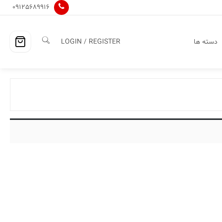
09125689916
دسته ها
LOGIN / REGISTER