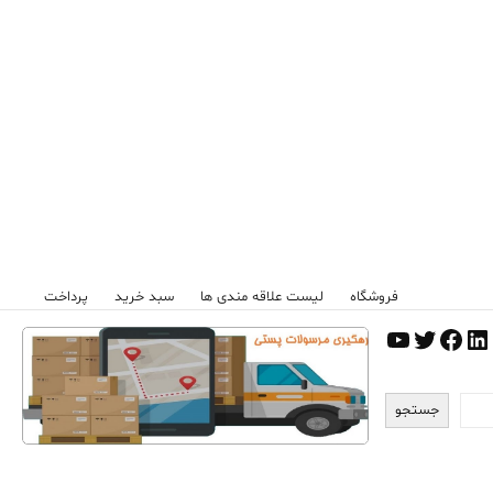
فروشگاه
لیست علاقه مندی ها
سبد خرید
پرداخت
اگرم
نترست
لینکداین
توییتر
فیس‌بوک
یوتیوب
جستجو