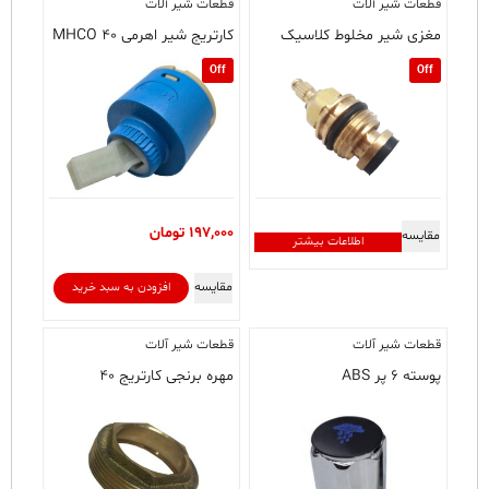
قطعات شیر آلات
قطعات شیر آلات
انواع
مختلفی
مغزی شیر مخلوط کلاسیک
کارتریج شیر اهرمی ۴۰ MHCO
می
Off
Off
باشد.
گزینه
ها
ممکن
است
در
صفحه
197,000
تومان
مقایسه
محصول
اطلاعات بیشتر
انتخاب
شوند
مقایسه
افزودن به سبد خرید
قطعات شیر آلات
قطعات شیر آلات
پوسته ۶ پر ABS
مهره برنجی کارتریج ۴۰