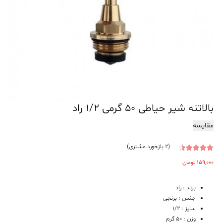
بالاتنه شیر حیاطی ۵۰ گرمی ۱/۲ راد
مقایسه
(
2
بازخورد مشتری)
2
امتیازدهی
159,000
تومان
4.00
از 5
در
امتیازدهی
برند : راد
مشتری
جنس : برنجی
سایز : 1/2
وزن : 50 گرم