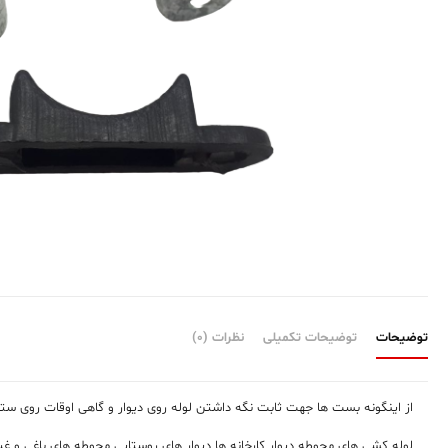
بست
لوله
1/4-
1
بدون
پایه
عدد
توضیحات
توضیحات تکمیلی
نظرات (0)
از اینگونه بست ها جهت ثابت نگه داشتن لوله روی دیوار و گاهی اوقات روی ست
لوله کشی های محوطه دیوار کارخانه ها دیوار های روستایی محوطه های باغی و غی