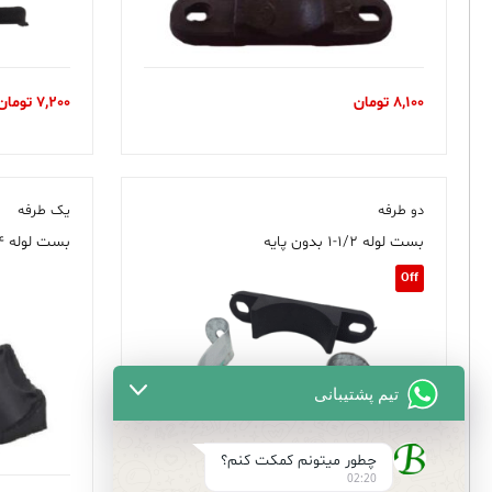
8,100
تومان
7,200
تومان
دو طرفه
یک طرفه
بست لوله ۱/۲-۱ بدون پایه
بست لوله ۳/۴ بدون پایه یک طرفه
Off
تیم پشتیبانی
چطور میتونم کمکت کنم؟
02:20