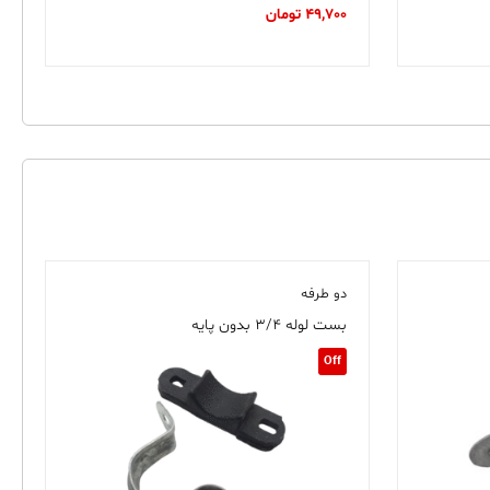
49,700
تومان
دو طرفه
بست لوله ۳/۴ بدون پایه
Off