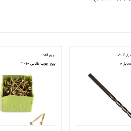
زار آلات
یراق آلات
ایز ۸
پیچ چوب طلایی ۱۰×۲