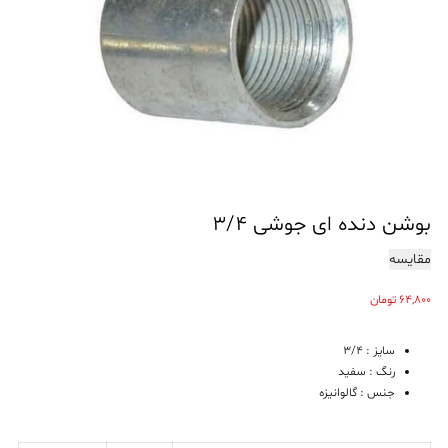
بوشن دنده ای جوشی ۳/۴
مقایسه
64,800
تومان
سایز : 3/4
رنگ : سفید
جنس : گالوانیزه