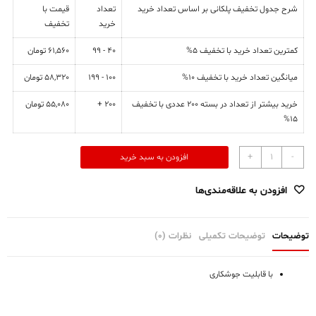
شرح جدول تخفیف پلکانی بر اساس تعداد خرید
تعداد
قیمت با
خرید
تخفیف
کمترین تعداد خرید با تخفیف 5%
40 - 99
61,560
تومان
میانگین تعداد خرید با تخفیف 10%
100 - 199
58,320
تومان
خرید بیشتر از تعداد در بسته 200 عددی با تخفیف
200 +
55,080
تومان
15%
بوشن
+
-
افزودن به سبد خرید
دنده
ای
افزودن به علاقه‌مندی‌ها
جوشی
3/4
عدد
توضیحات
توضیحات تکمیلی
نظرات (0)
با قابلیت جوشکاری