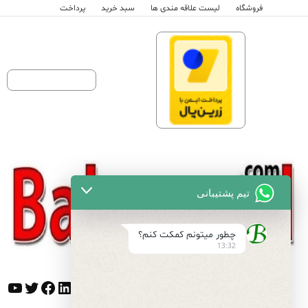
فروشگاه
لیست علاقه مندی ها
سبد خرید
پرداخت
تیم پشتیبانی
چطور میتونم کمکت کنم؟
13:32
تلگرام
اینستاگرم
پینترست
لینکداین
توییتر
فیس‌بوک
یوت