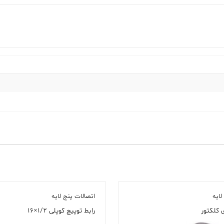
لایه
اتصالات پنج لایه
 کلکتور
رابط توپیچ کوپلی ۱/۲×۱۶