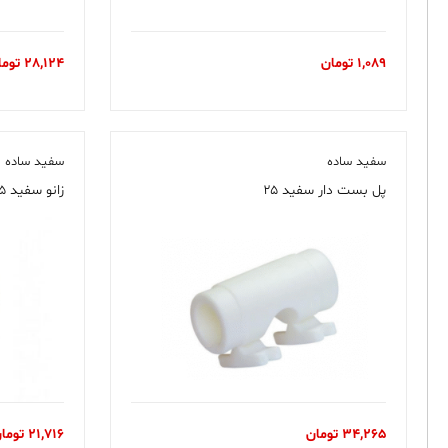
1,089
تومان
28,124
توما
سفید ساده
سفید ساده
پل بست دار سفید ۲۵
زانو سفید ۴۵ درجه ۲۵
34,265
تومان
21,716
توما