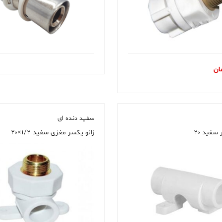
ان
سفید دنده ای
سفید ۲۰
زانو یکسر مغزی سفید ۱/۲×۲۰