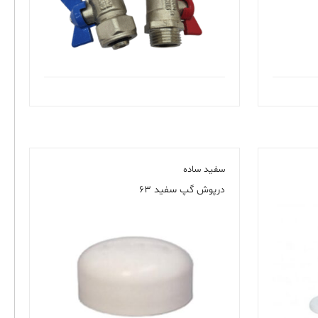
سفید ساده
درپوش گپ سفید ۶۳