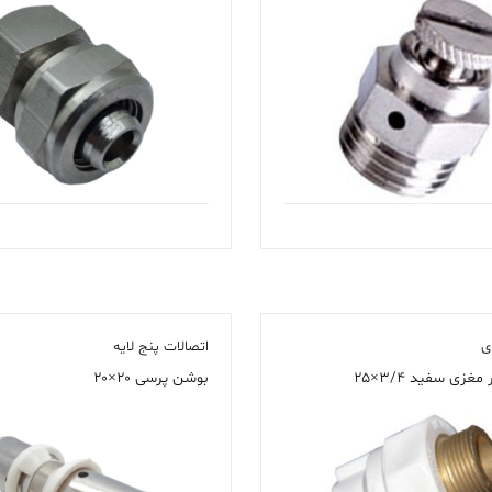
ی
اتصالات پنج لایه
زی سفید ۳/۴×۲۵
بوشن پرسی ۲۰×۲۰