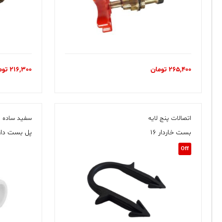
265,400
تومان
216,300
توم
اتصالات پنج لایه
سفید ساده
بست خاردار ۱۶
پل بست دار 
Off