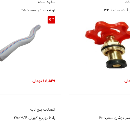
ات
سفید ساده
 فلکه سفید ۳۲
لوله خم دار سفید ۲۵
Off
ان
101,549
تومان
اتصالات پنج لایه
سر بوشن سفید ۲۰
رابط روپیچ کوپلی ۳/۴×۲۵