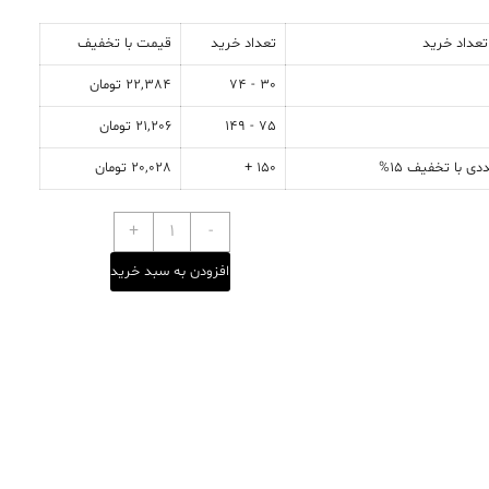
عداد خرید
تعداد خرید
قیمت با تخفیف
30 - 74
22,384
تومان
75 - 149
21,206
تومان
150 +
20,028
تومان
+
-
افزودن به سبد خرید