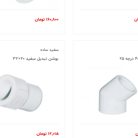
ن
160,800
تومان
سفید ساده
بوشن تبدیل سفید ۲۰×۳۲
ن
12,015
تومان