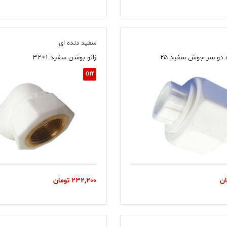
سفید دنده ای
 دو سر جوش سفید ۲۵
زانو بوشن سفید ۱×۳۲
Off
ان
232,200
تومان