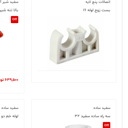
اتصالات پنج لایه
سفید شیر آل
بست زوج لوله ۱۶
بالا تنه شیر
Off
639,500
توم
سفید ساده
سفید ساده
سه راه ساده سفید ۳۲
لوله خم دو 
Off