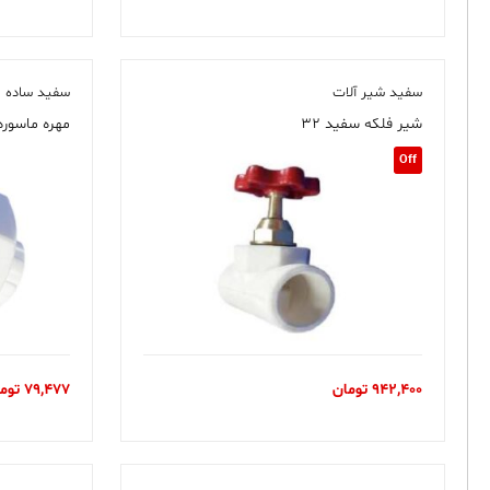
سفید شیر آلات
سفید ساده
شیر فلکه سفید ۳۲
مهره ماسوره
Off
942,400
تومان
79,477
توم