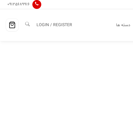
09125689916
دسته ها
LOGIN / REGISTER