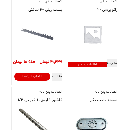
اتصالات پنج لایه
اتصالات پنج لایه
زانو پرسی ۲۰
بست ریلی ۴۰ سانتی
محدوده
41,239
تومان
–
50,655
تومان
مقایسه
اطلاعات بیشتر
قیمت:
9
این
مقایسه
انتخاب گزینه‌ها
تا
محصول
50,655 تومان
دارای
اتصالات پنج لایه
اتصالات پنج لایه
انواع
صفحه نصب تکی
مختلفی
کلکتور ۱ اینچ ۱۰ خروجی ۱/۲
می
باشد.
گزینه
ها