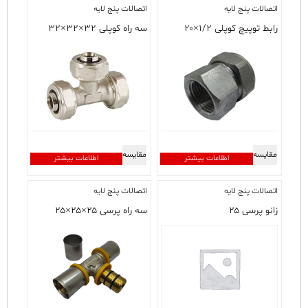
اتصالات پنج لایه
اتصالات پنج لایه
انواع
مختلفی
رابط توپیچ کوپلی ۱/۲×۲۰
سه راه کوپلی ۳۲×۳۲×۳۲
می
باشد.
گزینه
ها
ممکن
است
در
صفحه
مقایسه
مقایسه
محصول
اطلاعات بیشتر
اطلاعات بیشتر
انتخاب
شوند
اتصالات پنج لایه
اتصالات پنج لایه
زانو پرسی ۲۵
سه راه پرسی ۲۵×۲۵×۲۵