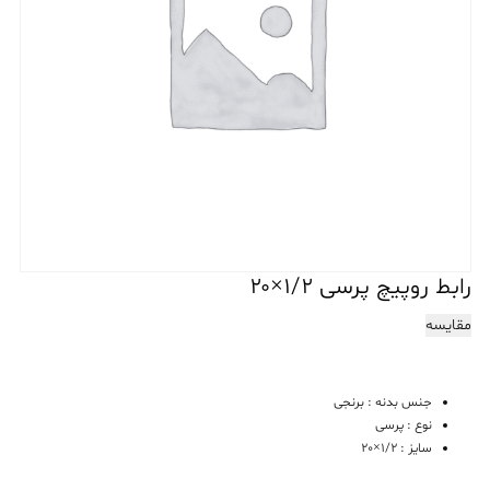
رابط روپیچ پرسی ۱/۲×۲۰
مقایسه
جنس بدنه : برنجی
نوع : پرسی
سایز : 1/2×20