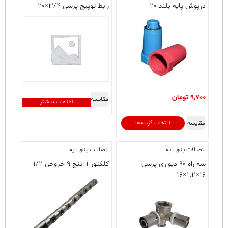
درپوش پایه بلند ۲۰
رابط توپیچ پرسی ۳/۴×۲۰
9,700
تومان
مقایسه
اطلاعات بیشتر
این
مقایسه
انتخاب گزینه‌ها
محصول
دارای
اتصالات پنج لایه
اتصالات پنج لایه
انواع
مختلفی
سه راه ۹۰ دیواری پرسی
کلکتور ۱ اینچ ۹ خروجی ۱/۲
۱۶×۱.۲×۱۶
می
باشد.
گزینه
ها
ممکن
است