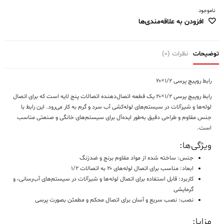
ناموجود
افزودن به علاقه‌مندی‌ها
توضیحات
نظرات (0)
رابط روپیچ پرسی ۱/۲×۲۰
رابط روپیچ پرسی ۱/۲×۲۰
یک قطعه اتصال‌دهنده
اتصالات پنج لایه
است که برای
اتصال
لوله‌ها و شیرآلات
در سیستم‌های لوله‌کشی آب سرد و گرم به کار می‌رود. این رابط با
جنس مقاوم و طراحی دقیق
به‌طور ایده‌آل برای سیستم‌های خانگی و صنعتی مناسب
است.
ویژگی‌ها:
جنس:
ساخته شده از مواد مقاوم
برنج و ضدزنگ
ابعاد:
مناسب برای اتصال لوله‌های ۲۰ به اتصالات ۱/۲
کاربرد:
قابل استفاده برای
اتصال لوله‌ها
و
شیرآلات در سیستم‌های آب‌رسانی، و
گرمایشی
نصب:
نصب سریع و آسان
برای اتصال محکم و مطمئن بصورت پرسی
مزایا: