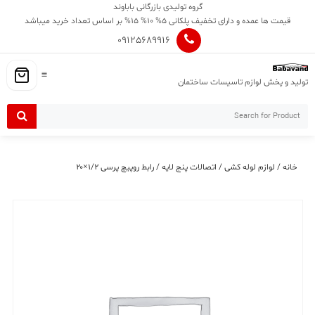
Ski
گروه تولیدی بازرگانی باباوند
t
قیمت ها عمده و دارای تخفیف پلکانی 5% 10% 15% بر اساس تعداد خرید میباشد
conten
09125689916
تولید و پخش لوازم تاسیسات ساختمان
خانه
/
لوازم لوله کشی
/
اتصالات پنج لایه
/ رابط روپیچ پرسی ۱/۲×۲۰