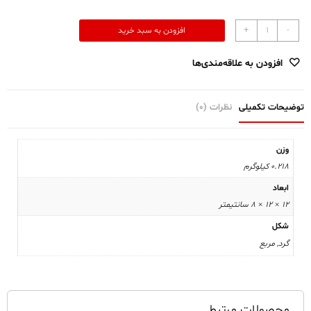
زیرآب
+
-
افزودن به سبد خرید
فانتزی
گرد
افزودن به علاقه‌مندی‌ها
مهر
عدد
توضیحات تکمیلی
نظرات (0)
وزن
0.218 کیلوگرم
ابعاد
12 × 12 × 8 سانتیمتر
شکل
گرد, مربع
محصولات مرتبط