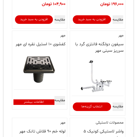
196,000
تومان
104,900
تومان
مقایسه
مقایسه
افزودن به سبد خرید
افزودن به سبد خرید
مهر
مهر
سیفون دولگنه فانتزی گرد با
کفشوی ۱۰ استیل نقره ای مهر
سرریز سینی مهر
مقایسه
اطلاعات بیشتر
این
مقایسه
انتخاب گزینه‌ها
محصول
دارای
محصولات لاستیکی
مهر
انواع
مختلفی
واشر لاستیکی کونیک ۵
لوله خم ۹۰ فلاش تانک مهر