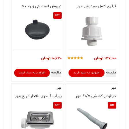
قرقری کامل سردوش مهر
درپوش لاستیکی زیراب ۵
Off
127,100
تومان
10,620
تومان
امتیاز
5.00
از 5
مقایسه
مقایسه
افزودن به سبد خرید
افزودن به سبد خرید
مهر
مهر
خرطومی کششی ۹۰/۵ مهر
زیرآب فانتزی نافدار مربع مهر
Off
Off