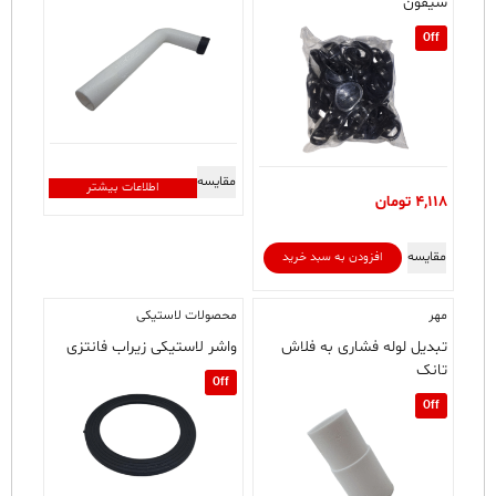
می
سیفون
باشد.
Off
گزینه
ها
ممکن
است
در
صفحه
مقایسه
محصول
اطلاعات بیشتر
4,118
تومان
انتخاب
شوند
مقایسه
افزودن به سبد خرید
مهر
محصولات لاستیکی
تبدیل لوله فشاری به فلاش
واشر لاستیکی زیراب فانتزی
تانک
Off
Off