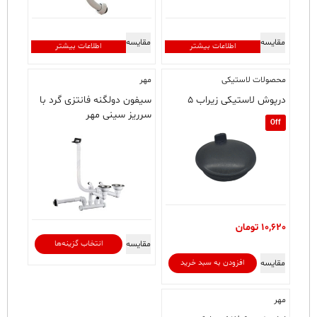
مقایسه
مقایسه
اطلاعات بیشتر
اطلاعات بیشتر
محصولات لاستیکی
مهر
درپوش لاستیکی زیراب ۵
سیفون دولگنه فانتزی گرد با
سرریز سینی مهر
Off
10,620
تومان
این
مقایسه
انتخاب گزینه‌ها
محصول
مقایسه
افزودن به سبد خرید
دارای
انواع
مهر
مختلفی
می