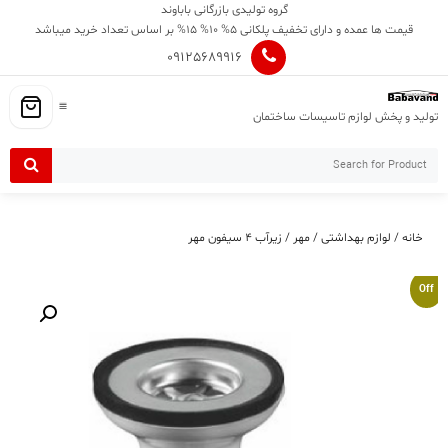
Ski
گروه تولیدی بازرگانی باباوند
t
قیمت ها عمده و دارای تخفیف پلکانی 5% 10% 15% بر اساس تعداد خرید میباشد
conten
09125689916
تولید و پخش لوازم تاسیسات ساختمان
خانه
/
لوازم بهداشتی
/
مهر
/ زیرآب ۴ سیفون مهر
Off