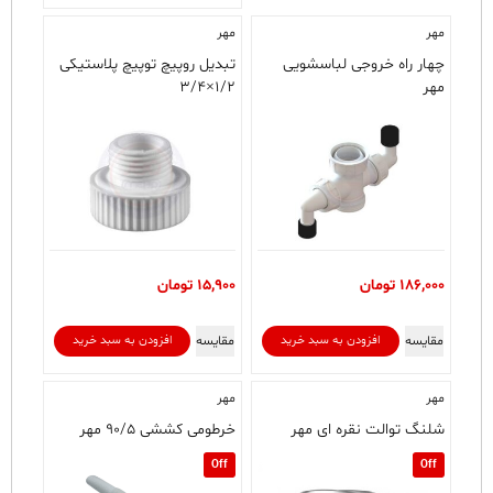
مهر
مهر
چهار راه خروجی لباسشویی
تبدیل روپیچ توپیچ پلاستیکی
مهر
۱/۲×۳/۴
186,000
تومان
15,900
تومان
مقایسه
مقایسه
افزودن به سبد خرید
افزودن به سبد خرید
مهر
مهر
شلنگ توالت نقره ای مهر
خرطومی کششی ۹۰/۵ مهر
Off
Off