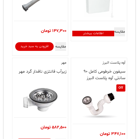
147,300
تومان
مقایسه
اطلاعات بیشتر
مقایسه
افزودن به سبد خرید
آوه پلاست البرز
مهر
سیفون خرطومی کامل ۹۰
زیرآب فانتزی نافدار گرد مهر
سانتی آوه پلاست البرز
Off
582,500
تومان
347,100
تومان