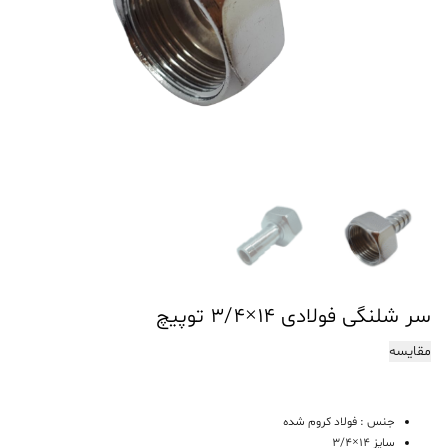
سر شلنگی فولادی ۱۴×۳/۴ توپیچ
مقایسه
جنس : فولاد کروم شده
سایز 14×3/4