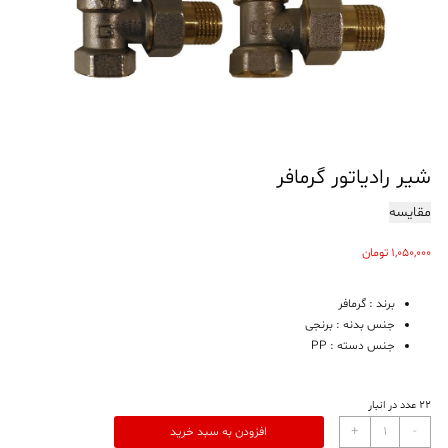
شیر رادیاتور گرمافر
مقایسه
1,050,000
تومان
برند : گرمافر
جنس بدنه : برنجی
جنس دسته : PP
22 عدد در انبار
شیر
+
-
افزودن به سبد خرید
رادیاتور