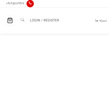
09125689916
دسته ها
LOGIN / REGISTER