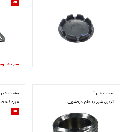
Off
147,000
توم
قطعات شیر آلات
قطعات شیر آ
تبدیل شیر به علم ظرفشویی
مهره کله قن
Off