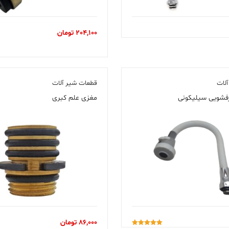
204,100
تومان
لات
قطعات شیر آلات
فشویی سیلیکونی
مغزی علم کبری
86,000
تومان