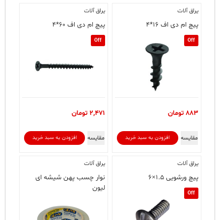
یراق آلات
یراق آلات
پیچ ام دی اف ۱۶*۴
پیچ ام دی اف ۶۰*۴
Off
Off
883
تومان
2,471
تومان
مقایسه
مقایسه
افزودن به سبد خرید
افزودن به سبد خرید
یراق آلات
یراق آلات
پیچ ورشویی ۱.۵×۶
نوار چسب پهن شیشه ای
لیون
Off