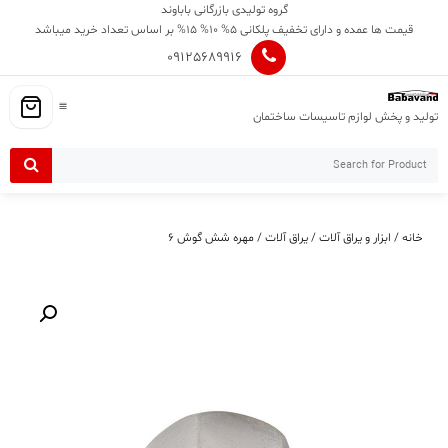
Ski
گروه تولیدی بازرگانی باباوند
t
قیمت ها عمده و دارای تخفیف پلکانی 5% 10% 15% بر اساس تعداد خرید میباشد
conten
09125689916
تولید و پخش لوازم تاسیسات ساختمان
خانه
/
ابزار و یراق آلات
/
یراق آلات
/ مهره شش گوش ۶