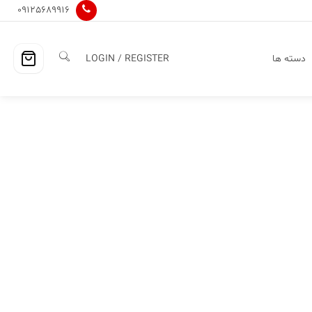
09125689916
دسته ها
LOGIN / REGISTER