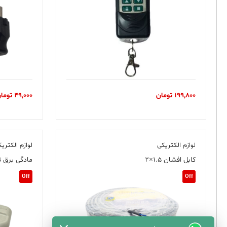
199,800
تومان
49,000
توما
لوازم الکتریکی
لوازم الکتری
کابل افشان ۱.۵×۲
مادگی برق ت
Off
Off