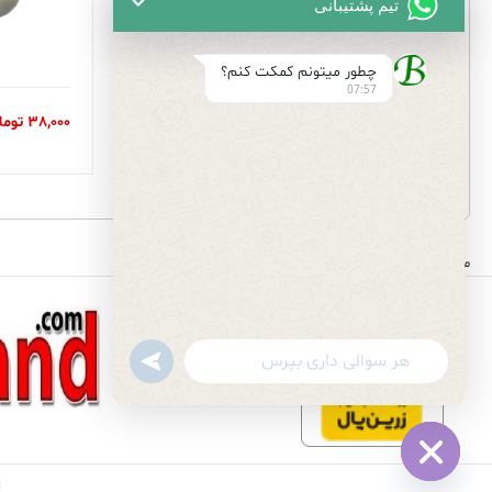
تیم پشتیبانی
چطور میتونم کمکت کنم؟
07:57
130,000
تومان
38,000
توما
مجموعه ای کامل از لوازم لوله کشی و بهداشتی ساختمان
undefined
WhatsApp
Message
ت
Hide