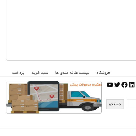
فروشگاه
لیست علاقه مندی ها
سبد خرید
پرداخت
اگرم
نترست
لینکداین
توییتر
فیس‌بوک
یوتیوب
جستجو