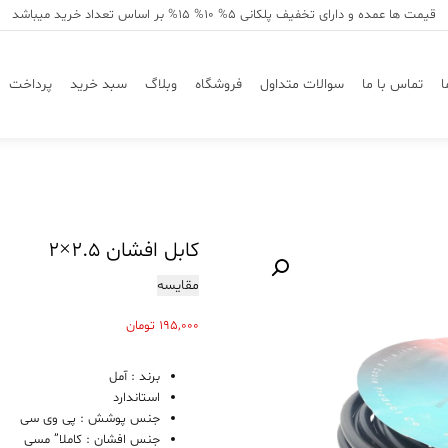
قیمت ها عمده و دارای تخفیف پلکانی 5% 10% 15% بر اساس تعداد خرید میباشد
ا
تماس با ما
سوالات متداول
فروشگاه
وبلاگ
سبد خرید
پرداخت
کابل افشان ۲.۵×۲
مقایسه
195,000
تومان
برند : آمل
استاندارد
جنس پوشش : پی وی سی
جنس افشان : کاملا” مسی