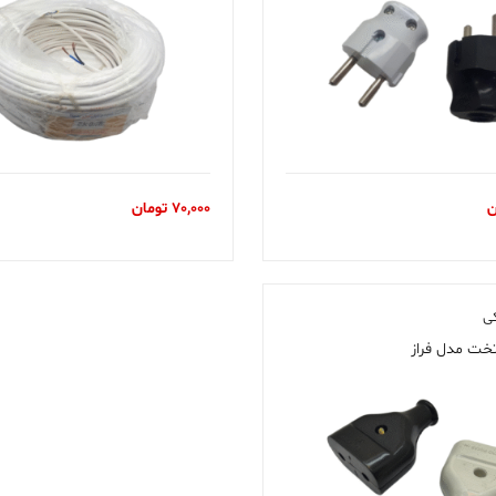
ن
70,000
تومان
کی
خت مدل فراز