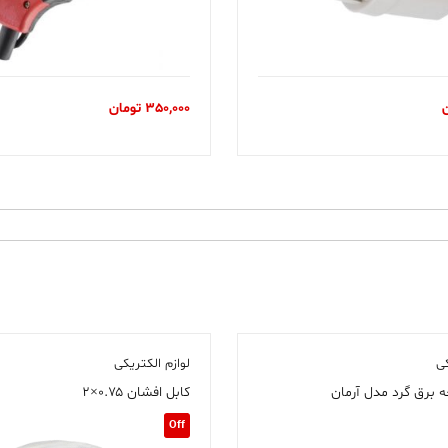
350,000
تومان
کی
لوازم الکتریکی
 برق گرد مدل آرمان
کابل افشان ۰.۷۵×۲
Off